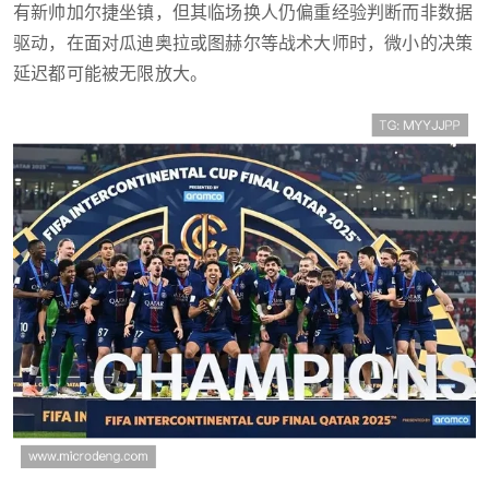
有新帅加尔捷坐镇，但其临场换人仍偏重经验判断而非数据
驱动，在面对瓜迪奥拉或图赫尔等战术大师时，微小的决策
延迟都可能被无限放大。