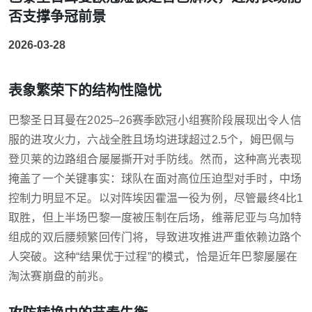
否支撑争冠前景
2026-03-28
表象繁荣下的结构性隐忧
巴黎圣日耳曼在2025–26赛季欧冠小组赛阶段展现出令人信
服的进攻火力，六战全胜且场均进球超过2.5个，姆巴佩与
登贝莱的边路组合屡屡撕开对手防线。然而，这种高光表现
掩盖了一个关键事实：球队在面对高位压迫型对手时，中场
控制力明显不足。以对阵埃因霍温一役为例，尽管最终4比1
取胜，但上半场巴黎一度被压制在后场，维蒂尼亚与乌加特
组成的双后腰频繁回传门将，导致进攻推进严重依赖边路个
人突破。这种“结果优于过程”的模式，恰是近年巴黎屡屡在
淘汰赛崩盘的前兆。