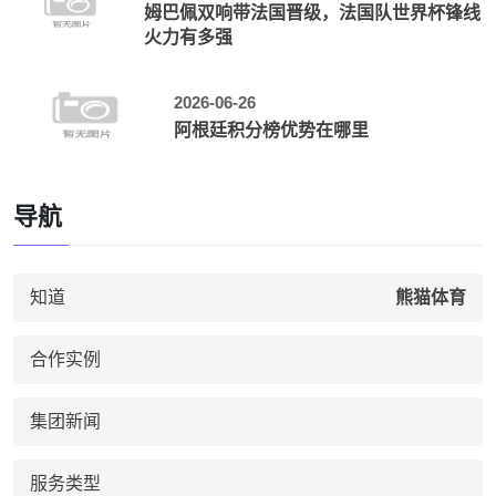
姆巴佩双响带法国晋级，法国队世界杯锋线
火力有多强
2026-06-26
阿根廷积分榜优势在哪里
导航
知道
熊猫体育
合作实例
集团新闻
服务类型