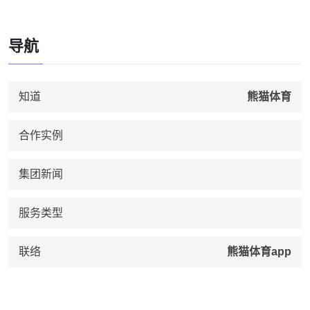
导航
知道
熊猫体育
合作实例
集团新闻
服务类型
联络
熊猫体育app