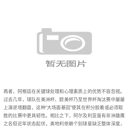
再者，阿根廷在关键球处理和心理素质上的优势不容忽视。
过去几年，球队在美洲杯、欧美杯乃至世界杯淘汰赛中屡屡
上演逆境翻盘，这种“大场面基因”使其在积分胶着或必须取
胜的比赛中更具韧性。相比之下，阿尔及利亚虽有非洲雄鹰
之名但近年状态起伏，奥地利依赖个别球星缺乏整体深度，