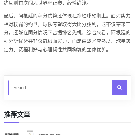
约旦则首次闯入世界杯正赛，经验尚浅。
最后，阿根廷的积分优势还体现在净胜球预期上。面对实力
相对较弱的约旦，球队有望取得大比分胜利，这不仅带来三
分，还能在同分情况下占据排名先机。综合来看，阿根廷的
积分榜优势并非仅靠纸面实力，而是由战术成熟度、球星决
定力、赛程利好与心理韧性共同构筑的立体优势。
推荐文章