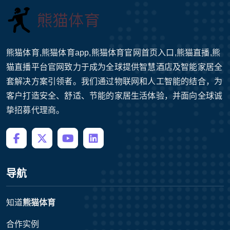
熊猫体育,熊猫体育app,熊猫体育官网首页入口,熊猫直播,熊
猫直播平台官网致力于成为全球提供智慧酒店及智能家居全
套解决方案引领者。我们通过物联网和人工智能的结合，为
客户打造安全、舒适、节能的家居生活体验，并面向全球诚
挚招募代理商。
导航
知道
熊猫体育
合作实例