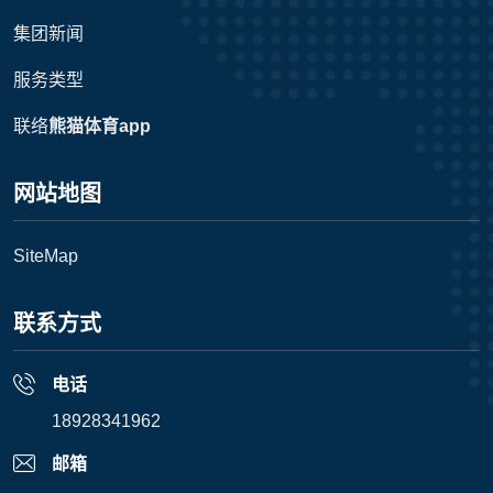
集团新闻
服务类型
联络
熊猫体育app
网站地图
SiteMap
联系方式
电话
18928341962
邮箱