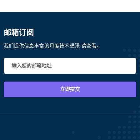
邮箱订阅
我们提供信息丰富的月度技术通讯-请查看。
立即提交