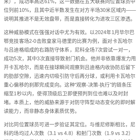
米），成功率高达61%，这一数据在五大联赛同位置球员中
位列前10%，且其中近半数发生在对方半场30米区域内——
说明其推进不是无效盘带，而是直接转化为进攻三区渗透。
这种威胁模式在强强对话中尤为有效。以2024年1月毕尔巴
鄂竞技客场2-0击败皇家马德里的比赛为例，面对卡瓦哈尔
与吕迪格组成的右路防守体系，尼科全场7次尝试一对一，
成功5次，其中3次直接导致射门机会。他并非依靠爆发力甩
开卡瓦哈尔，而是在接球瞬间观察到吕迪格内收协防后留下
的肋部空隙，迅速内切吸引防守后再分球，或利用卡瓦哈尔
重心偏移的刹那完成变向。这种“观察-决策-执行”的链条压
缩至1秒以内，使得顶级后卫即便预判到位也难以及时封
堵。本质上，他的威胁来源于对防守阵型动态变化的即时解
读能力，而非静态身体素质优势。
对比同位置球员可进一步验证其定位。与维尼修斯相比，尼
科的场均过人次数（3.1 vs 4.8）和射门次数（1.9 vs 3.2）