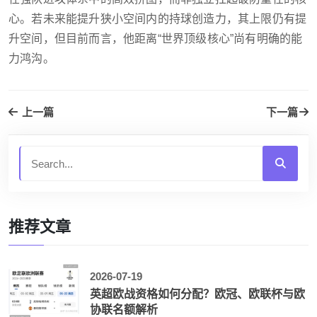
心。若未来能提升狭小空间内的持球创造力，其上限仍有提
升空间，但目前而言，他距离“世界顶级核心”尚有明确的能
力鸿沟。
上一篇
下一篇
推荐文章
2026-07-19
英超欧战资格如何分配？欧冠、欧联杯与欧
协联名额解析