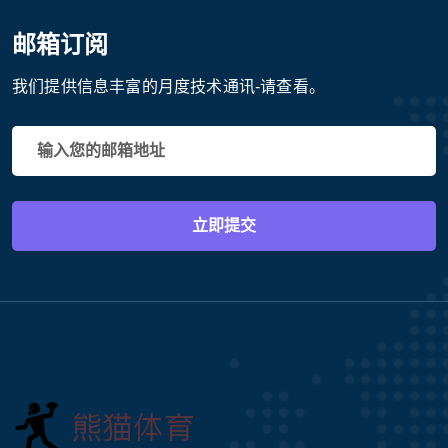
邮箱订阅
我们提供信息丰富的月度技术通讯-请查看。
立即提交