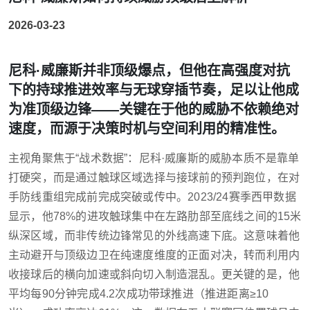
2026-03-23
尼科·威廉斯并非顶级爆点，但他在高强度对抗
下的持球推进效率与无球穿插节奏，足以让他成
为准顶级边锋——关键在于他的威胁不依赖绝对
速度，而源于决策时机与空间利用的精准性。
主视角聚焦于“战术数据”：尼科·威廉斯的威胁本质不是靠单
打硬突，而是通过触球区域选择与接球前的预判跑位，在对
手防线重组完成前完成突破或传中。2023/24赛季西甲数据
显示，他78%的进攻触球集中在左路肋部至底线之间的15米
纵深区域，而非传统边锋常见的外线高速下底。这意味着他
主动避开与顶级边卫在纯速度维度的正面对决，转而利用内
收接球后的横向加速或斜向切入制造混乱。更关键的是，他
平均每90分钟完成4.2次成功带球推进（推进距离≥10