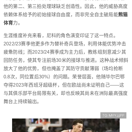
他的第二、第三拍处理球缺乏创造性。因此，他的威胁高度
依赖体系给予的初始接球自由度，而非完全自主破局能
熊猫
体育
力。
生涯维度补充来看，尼科的角色演变印证了这一特点。
2022/23赛季他更多作为替补奇兵登场，利用体能优势冲击
疲惫防线；而2023/24赛季成为主力后，教练组刻意减少其
回防任务，使其专注前场30米的接球与推进。这种战术倾斜
放大了他的优势，但也掩盖了其防守贡献薄弱（场均抢断
0.8次，同位置后30%）的问题。荣誉层面，他随毕尔巴鄂
夺得2023年西班牙超级杯，但在欧战尚未证明自己——这
与其俱乐部平台局限有关，却也反映其尚未在洲际最高强度
舞台上持续输出。