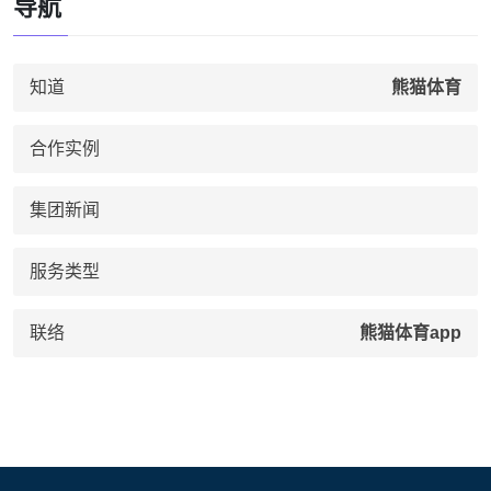
导航
知道
熊猫体育
合作实例
集团新闻
服务类型
联络
熊猫体育app