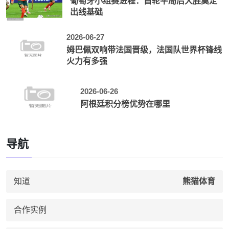
葡萄牙小组赛进程：首轮平局后大胜奠定
出线基础
2026-06-27
姆巴佩双响带法国晋级，法国队世界杯锋线
火力有多强
2026-06-26
阿根廷积分榜优势在哪里
导航
知道
熊猫体育
合作实例