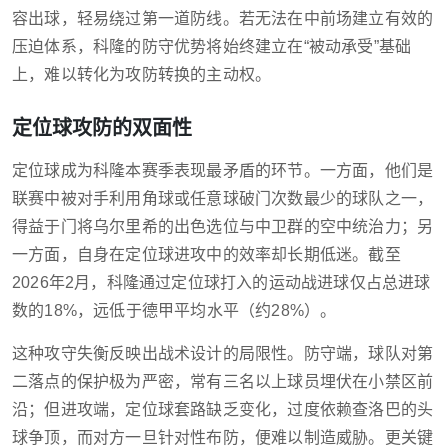
容出球，轻易绕过第一道防线。若无法在中前场建立有效的
压迫体系，科隆的防守优势将始终建立在“被动承受”基础
上，难以转化为攻防转换的主动权。
定位球攻防的双面性
定位球成为科隆本赛季表现最矛盾的环节。一方面，他们是
联赛中被对手利用角球或任意球破门次数最少的球队之一，
得益于门将乌尔里希的出色选位与中卫群的空中统治力；另
一方面，自身在定位球进攻中的效率却长期低迷。截至
2026年2月，科隆通过定位球打入的运动战进球仅占总进球
数的18%，远低于德甲平均水平（约28%）。
这种攻守失衡反映出战术设计的局限性。防守端，球队对第
二落点的保护极为严密，常有三名以上球员埋伏在小禁区前
沿；但进攻端，定位球套路缺乏变化，过度依赖查洛巴的头
球争顶，而对方一旦针对性布防，便难以制造威胁。更关键