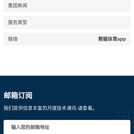
集团新闻
服务类型
联络
熊猫体育app
邮箱订阅
我们提供信息丰富的月度技术通讯-请查看。