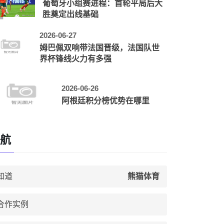
葡萄牙小组赛进程：首轮平局后大
胜奠定出线基础
2026-06-27
姆巴佩双响带法国晋级，法国队世
界杯锋线火力有多强
2026-06-26
阿根廷积分榜优势在哪里
航
知道
熊猫体育
合作实例