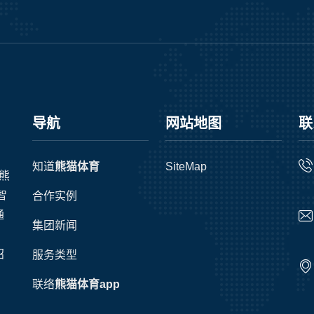
导航
网站地图
联
知道
熊猫体育
SiteMap
,熊
智
合作实例
通
集团新闻
、
招
服务类型
联络
熊猫体育app