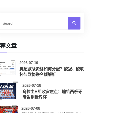
荐文章
2026-07-19
英超欧战资格如何分配？欧冠、欧联
杯与欧协联名额解析
2026-07-18
乌拉圭H组收官焦点：输给西班牙
后告别世界杯
2026-07-08