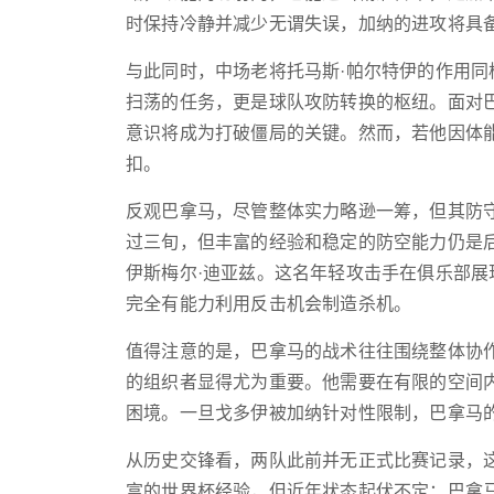
时保持冷静并减少无谓失误，加纳的进攻将具
与此同时，中场老将托马斯·帕尔特伊的作用
扫荡的任务，更是球队攻防转换的枢纽。面对
意识将成为打破僵局的关键。然而，若他因体
扣。
反观巴拿马，尽管整体实力略逊一筹，但其防
过三旬，但丰富的经验和稳定的防空能力仍是
伊斯梅尔·迪亚兹。这名年轻攻击手在俱乐部
完全有能力利用反击机会制造杀机。
值得注意的是，巴拿马的战术往往围绕整体协
的组织者显得尤为重要。他需要在有限的空间
困境。一旦戈多伊被加纳针对性限制，巴拿马
从历史交锋看，两队此前并无正式比赛记录，
富的世界杯经验，但近年状态起伏不定；巴拿