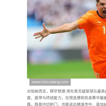
对加纳而言，穆罕默德·库杜斯无疑是球队最
度、盘带与终结能力，在预选赛和热身赛中屡
路，既能内切射门，也能送出精准传中，是加