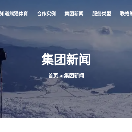
知道
熊猫体育
合作实例
集团新闻
服务类型
联络
集团新闻
首页
集团新闻