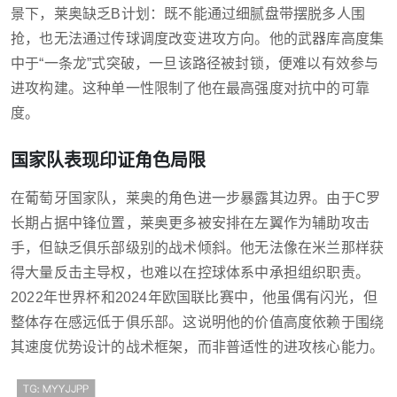
景下，莱奥缺乏B计划：既不能通过细腻盘带摆脱多人围
抢，也无法通过传球调度改变进攻方向。他的武器库高度集
中于“一条龙”式突破，一旦该路径被封锁，便难以有效参与
进攻构建。这种单一性限制了他在最高强度对抗中的可靠
度。
国家队表现印证角色局限
在葡萄牙国家队，莱奥的角色进一步暴露其边界。由于C罗
长期占据中锋位置，莱奥更多被安排在左翼作为辅助攻击
手，但缺乏俱乐部级别的战术倾斜。他无法像在米兰那样获
得大量反击主导权，也难以在控球体系中承担组织职责。
2022年世界杯和2024年欧国联比赛中，他虽偶有闪光，但
整体存在感远低于俱乐部。这说明他的价值高度依赖于围绕
其速度优势设计的战术框架，而非普适性的进攻核心能力。