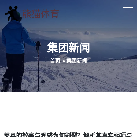
集团新闻
首页
集团新闻
莱奥的效率与观感为何割裂？解析其真实强项与