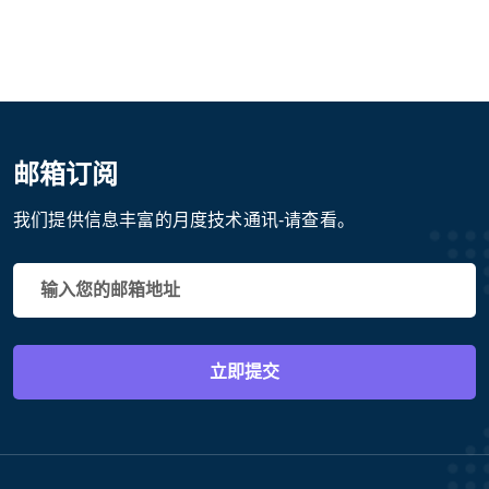
邮箱订阅
我们提供信息丰富的月度技术通讯-请查看。
立即提交