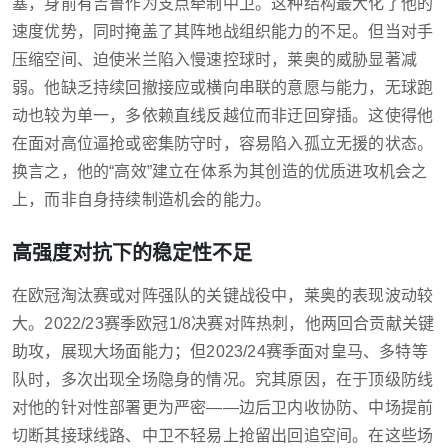
塞，身前有吉鲁作为支点牵制中卫。这种结构最大化了他的
速度优势，同时掩盖了其阵地战组织能力的不足。但当对手
压缩空间、迫使米兰陷入慢速控球时，莱奥的威胁显著减
弱。他缺乏持续回撤接应或横向串联的意愿与能力，无球跑
动也较为单一，多依赖直线反越位而非迂回穿插。这使得他
在面对高位逼抢或密集防守时，容易陷入孤立无援的状态。
换言之，他的“高效”建立在体系为其创造的优质进攻机会之
上，而非自身持续制造机会的能力。
高强度对抗下的稳定性不足
在欧冠淘汰赛或对阵强队的关键战役中，莱奥的表现波动较
大。2022/23赛季欧冠1/8决赛对阵热刺，他两回合贡献关键
助攻，展现大场面能力；但2023/24赛季面对皇马、多特等
队时，多次出现全场隐身的情况。究其原因，在于顶级防线
对他的针对性部署更为严密——边后卫内收协防、中场提前
切断其接球线路、中卫不轻易上抢留出回追空间。在这些场