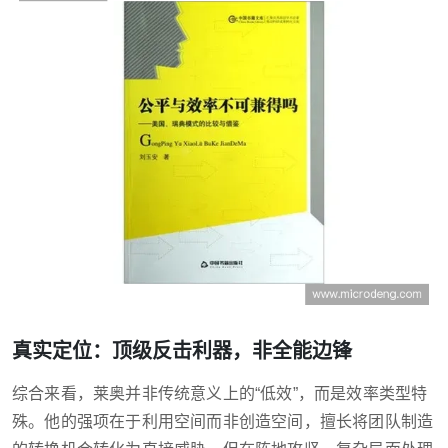
真实定位：顶级反击利器，非全能边锋
综合来看，莱奥并非传统意义上的“低效”，而是效率类型特
殊。他的强项在于利用空间而非创造空间，擅长将团队制造