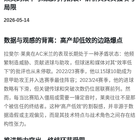
局限
2026-05-14
数据与观感的背离：高产却低效的边路爆点
拉斐尔·莱奥在AC米兰的表现长期处于一种矛盾状态：他频
繁制造威胁、贡献进球与助攻，但球迷和媒体对其“效率低
下”的批评也从未停歇。2022/23赛季，他以15球10助成为
意甲助攻王并入选赛季最佳阵容；2023/24赛季，他的进球
数略有下滑，但关键传球和突破次数仍位居联赛前列。然
而，每当比赛陷入僵局或需要一锤定音时，莱奥往往不是那
个被信任的终结者。这种“高产低效”的割裂感，并非源于数
据造假或主观偏见，而是其技术特点与战术角色之间存在结
构性张力。