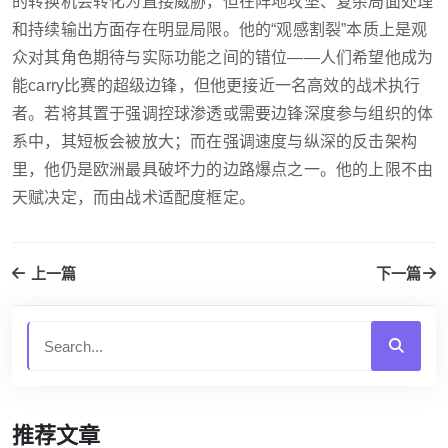
的转换机会转化为直接威胁，但在阵地攻坚、复杂局面处理
和持续输出方面存在明显局限。他的“观感割裂”本质上是观
众对其角色期待与实际功能之间的错位——人们希望他成为
能carry比赛的超级边锋，但他更接近一名高效的战术执行
者。若将其置于强调控球渗透或需要边锋深度参与组织的体
系中，其短板会被放大；而在强调速度与纵深的反击架构
里，他仍是欧洲最具破坏力的边路爆点之一。他的上限不由
天赋决定，而由战术适配度框定。
上一篇
下一篇
推荐文章