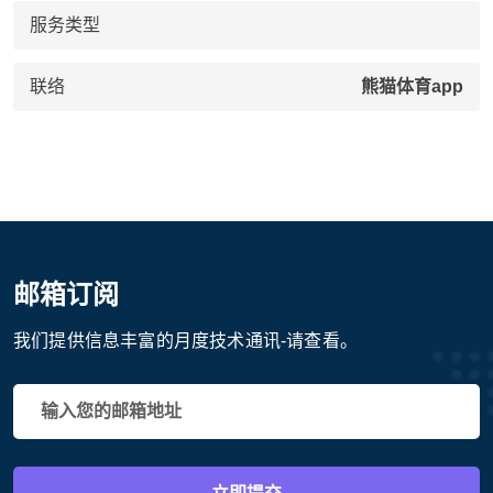
服务类型
联络
熊猫体育app
邮箱订阅
我们提供信息丰富的月度技术通讯-请查看。