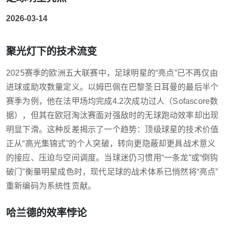
2026-03-14
聚光灯下的技术流变
2025赛季的欧洲五大联赛中，足球明星的“亮点”已不再仅由
进球或助攻数量定义。以姆巴佩在巴黎圣日耳曼的最后半个
赛季为例，他在法甲场均完成4.2次成功过人（Sofascore数
据），但其在欧冠淘汰赛面对强敌时的无球跑动效率却出现
明显下滑。这种反差揭示了一个趋势：顶级球星的技术价值
正从“高光集锦式”的个人突破，转向更隐蔽却更具战术意义
的接应、压迫与空间调度。当球迷仍习惯用“一条龙”或“倒钩
破门”衡量明星成色时，现代足球的战术体系已悄然将“亮点”
重新编码为系统性贡献。
哈兰德的效率悖论