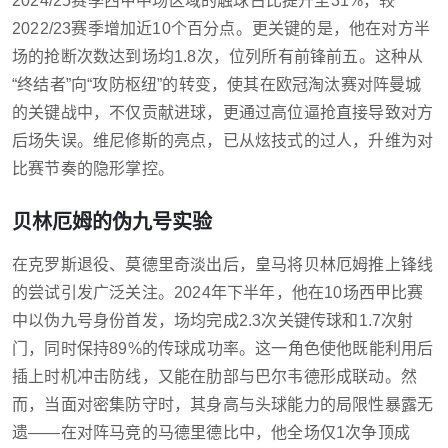
2024/25赛季西甲中场区域的触球占比提升至31%，较
2022/23赛季增加近10个百分点。更关键的是，他在对方半
场的抢断次数达到场均1.8次，位列所有前锋前五。这种从
“终结者”向“攻防枢纽”的转变，使其在欧冠淘汰赛对阵曼城
的关键战中，不仅贡献进球，更通过高位逼抢直接导致对方
后场失误。维尼修斯的亮点，已从炫技式的过人，升维为对
比赛节奏的隐形掌控。
贝林厄姆的伪九号实验
在克罗斯退役、莫德里奇淡出后，皇马将贝林厄姆推上锋线
的尝试引发广泛关注。2024年下半年，他在10场西甲比赛
中以伪九号身份首发，场均完成2.3次关键传球和1.7次射
门，同时保持89%的传球成功率。这一角色使他既能利用后
插上时机冲击防线，又能在肋部与巴尔韦德形成联动。然
而，当面对密集防守时，其身高与头球能力的局限性暴露无
遗——在对阵马竞的马德里德比中，他全场仅1次争顶成