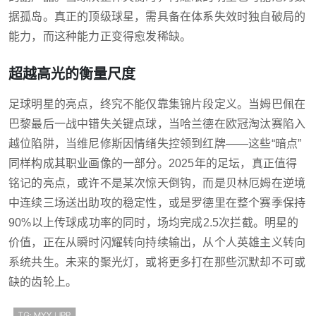
据孤岛。真正的顶级球星，需具备在体系失效时独自破局的
能力，而这种能力正变得愈发稀缺。
超越高光的衡量尺度
足球明星的亮点，终究不能仅靠集锦片段定义。当姆巴佩在
巴黎最后一战中错失关键点球，当哈兰德在欧冠淘汰赛陷入
越位陷阱，当维尼修斯因情绪失控领到红牌——这些“暗点”
同样构成其职业画像的一部分。2025年的足坛，真正值得
铭记的亮点，或许不是某次惊天倒钩，而是贝林厄姆在逆境
中连续三场送出助攻的稳定性，或是罗德里在整个赛季保持
90%以上传球成功率的同时，场均完成2.5次拦截。明星的
价值，正在从瞬时闪耀转向持续输出，从个人英雄主义转向
系统共生。未来的聚光灯，或将更多打在那些沉默却不可或
缺的齿轮上。