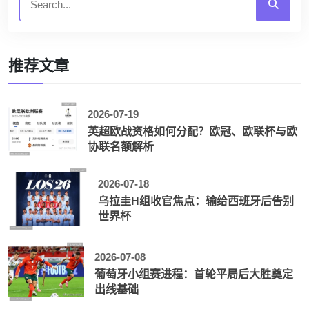
推荐文章
2026-07-19
英超欧战资格如何分配？欧冠、欧联杯与欧
协联名额解析
2026-07-18
乌拉圭H组收官焦点：输给西班牙后告别
世界杯
2026-07-08
葡萄牙小组赛进程：首轮平局后大胜奠定
出线基础