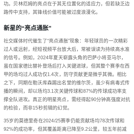
功。贝林厄姆的亮点在于其无位置化的适应力，但若缺乏边
路传中支持，其锋线价值可能被过度浪漫化。
新星的“亮点通胀”
社交媒体时代催生了“亮点通胀”现象：年轻球员的一次精彩
过人或远射，经短视频平台放大后，常被误读为持续高水准
的信号。例如，2024年夏天崭露头角的巴萨小将亚马尔，
虽在国家德比替补登场后打入关键进球，但其整个赛季在西
甲的场均过人成功仅1.4次，防守贡献更是微乎其微。相比
之下，同期在勒沃库森踢出名堂的维尔茨，虽少有病毒式传
播的瞬间，却以场均3.1次关键传球和87%的传球成功率支
撑全队进攻。真正的明星亮点，需经得起90分钟高强度对抗
的检验，而非15秒剪辑的幻觉。
35岁的莫德里奇在2024/25赛季仍能贡献场均78次传球和
92%的成功率，但其覆盖距离已降至9.2公里，较五年前减