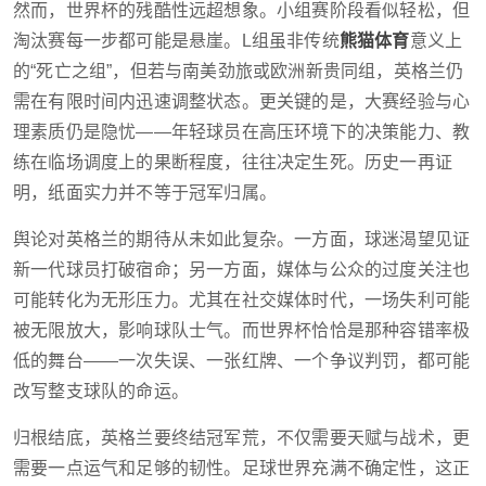
然而，世界杯的残酷性远超想象。小组赛阶段看似轻松，但
淘汰赛每一步都可能是悬崖。L组虽非传统
熊猫体育
意义上
的“死亡之组”，但若与南美劲旅或欧洲新贵同组，英格兰仍
需在有限时间内迅速调整状态。更关键的是，大赛经验与心
理素质仍是隐忧——年轻球员在高压环境下的决策能力、教
练在临场调度上的果断程度，往往决定生死。历史一再证
明，纸面实力并不等于冠军归属。
舆论对英格兰的期待从未如此复杂。一方面，球迷渴望见证
新一代球员打破宿命；另一方面，媒体与公众的过度关注也
可能转化为无形压力。尤其在社交媒体时代，一场失利可能
被无限放大，影响球队士气。而世界杯恰恰是那种容错率极
低的舞台——一次失误、一张红牌、一个争议判罚，都可能
改写整支球队的命运。
归根结底，英格兰要终结冠军荒，不仅需要天赋与战术，更
需要一点运气和足够的韧性。足球世界充满不确定性，这正