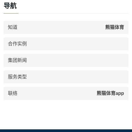
导航
知道
熊猫体育
合作实例
集团新闻
服务类型
联络
熊猫体育app