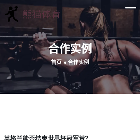
合作实例
首页
合作实例
英格兰能否结束世界杯冠军荒？