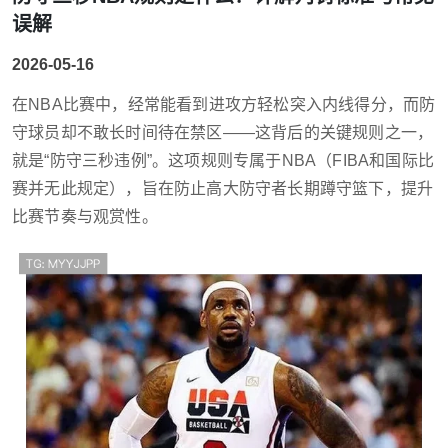
误解
2026-05-16
在NBA比赛中，经常能看到进攻方轻松突入内线得分，而防
守球员却不敢长时间待在禁区——这背后的关键规则之一，
就是“防守三秒违例”。这项规则专属于NBA（FIBA和国际比
赛并无此规定），旨在防止高大防守者长期蹲守篮下，提升
比赛节奏与观赏性。