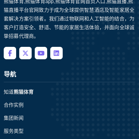
熊猫体育,熊猫体育app,熊猫体育官网首页入口,熊猫直播,熊
猫直播平台官网致力于成为全球提供智慧酒店及智能家居全
套解决方案引领者。我们通过物联网和人工智能的结合，为
客户打造安全、舒适、节能的家居生活体验，并面向全球诚
挚招募代理商。
导航
知道
熊猫体育
合作实例
集团新闻
服务类型