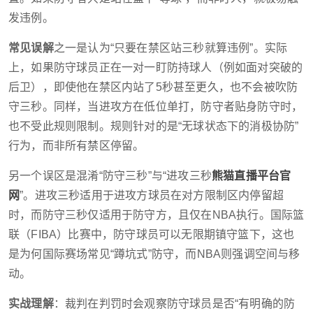
发违例。
常见误解
之一是认为“只要在禁区站三秒就算违例”。实际
上，如果防守球员正在一对一盯防持球人（例如面对突破的
后卫），即使他在禁区内站了5秒甚至更久，也不会被吹防
守三秒。同样，当进攻方在低位单打，防守者贴身防守时，
也不受此规则限制。规则针对的是“无球状态下的消极协防”
行为，而非所有禁区停留。
另一个误区是混淆“防守三秒”与“进攻三秒
熊猫直播平台官
网
”。进攻三秒适用于进攻方球员在对方限制区内停留超
时，而防守三秒仅适用于防守方，且仅在NBA执行。国际篮
联（FIBA）比赛中，防守球员可以无限期镇守篮下，这也
是为何国际赛场常见“蹲坑式”防守，而NBA则强调空间与移
动。
实战理解
：裁判在判罚时会观察防守球员是否“有明确的防