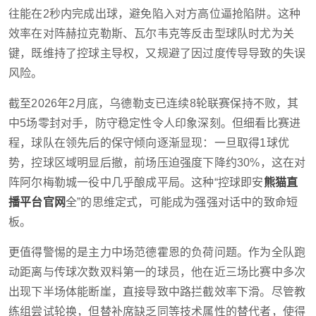
往能在2秒内完成出球，避免陷入对方高位逼抢陷阱。这种
效率在对阵赫拉克勒斯、瓦尔韦克等反击型球队时尤为关
键，既维持了控球主导权，又规避了因过度传导导致的失误
风险。
截至2026年2月底，乌德勒支已连续8轮联赛保持不败，其
中5场零封对手，防守稳定性令人印象深刻。但细看比赛进
程，球队在领先后的保守倾向逐渐显现：一旦取得1球优
势，控球区域明显后撤，前场压迫强度下降约30%，这在对
阵阿尔梅勒城一役中几乎酿成平局。这种“控球即安
熊猫直
播平台官网
全”的思维定式，可能成为强强对话中的致命短
板。
更值得警惕的是主力中场范德霍恩的负荷问题。作为全队跑
动距离与传球次数双料第一的球员，他在近三场比赛中多次
出现下半场体能断崖，直接导致中路拦截效率下滑。尽管教
练组尝试轮换，但替补席缺乏同等技术属性的替代者，使得