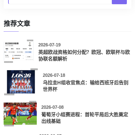
推荐文章
2026-07-19
英超欧战资格如何分配？欧冠、欧联杯与欧
协联名额解析
2026-07-18
乌拉圭H组收官焦点：输给西班牙后告别
世界杯
2026-07-08
葡萄牙小组赛进程：首轮平局后大胜奠定
出线基础