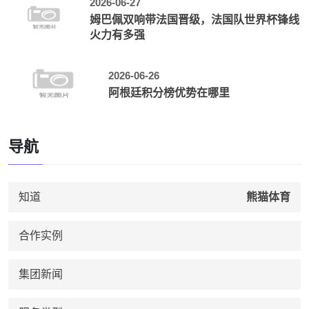
2026-06-27
姆巴佩双响带法国晋级，法国队世界杯锋线
火力有多强
2026-06-26
阿根廷积分榜优势在哪里
导航
知道
熊猫体育
合作实例
集团新闻