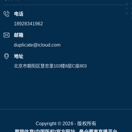
电话
18928341962
邮箱
duplicate@icloud.com
地址
北京市朝阳区慧忠里103楼8层C座803
Copyright © 2026 - 版权所有
熊猫体育(中国版权)官方网站 - 最全赛事直播平台