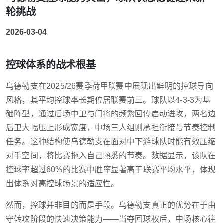
轮挑战
2026-03-04
控球体系的战术根基
乌德勒支在2025/26赛季荷甲联赛中展现出鲜明的控球导向
风格，其平均控球率长期位居联赛前三。球队以4-3-3为基
础阵型，通过后场中卫与门将的频繁回传启动进攻，两名边
后卫大幅压上形成宽度，中场三人组则承担衔接与节奏控制
任务。这种结构使乌德勒支在面对中下游球队时能有效压缩
对手空间，将比赛拖入自己熟悉的节奏。数据显示，该队在
控球率超过60%的比赛中胜率显著高于联赛平均水平，体现
出体系对高控球场景的适应性。
然而，控球并非目的而是手段。乌德勒支真正的优势在于由
守转攻阶段的快速决策能力——当夺回球权后，中场核心往